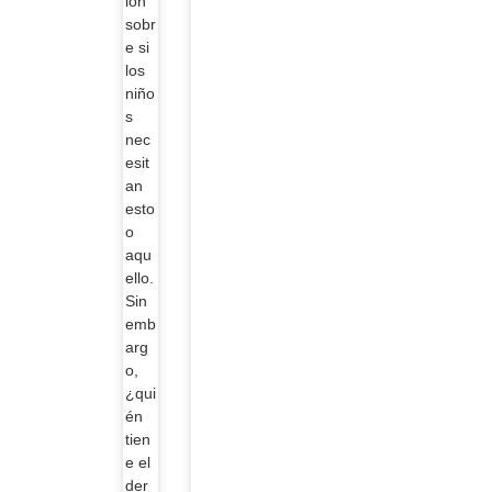
ión
sobr
e si
los
niño
s
nec
esit
an
esto
o
aqu
ello.
Sin
emb
arg
o,
¿qui
én
tien
e el
der