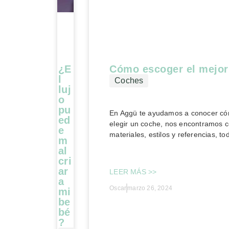
¿E
Cómo escoger el mejor
l
Coches
luj
o
pu
En Aggü te ayudamos a conocer có
ed
elegir un coche, nos encontramos c
e
materiales, estilos y referencias, to
m
al
cri
ar
LEER MÁS >>
a
Oscar
marzo 26, 2024
mi
be
bé
?