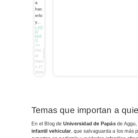
a
hac
erlo
y...
LEE
R
MÁ
S
>>
Osc
ar
marz
o 27,
2024
Temas que importan a qui
En el Blog de
Universidad de Papás
de Aggu, 
infantil vehicular
, que salvaguarda a los más 