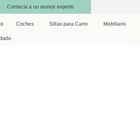
Contacta a un asesor experto
io
Coches
Sillas para Carro
Mobiliario
dado