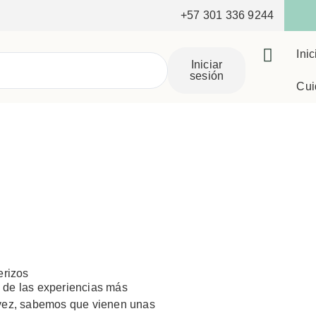
+57 301 336 9244
Inic
Iniciar
sesión
Cui
erizos
de las experiencias más
u vez, sabemos que vienen unas