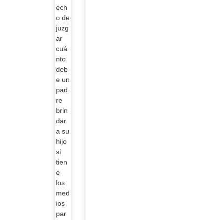
ech
o de
juzg
ar
cuá
nto
deb
e un
pad
re
brin
dar
a su
hijo
si
tien
e
los
med
ios
par