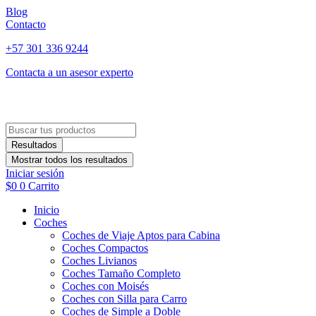
Ir
Blog
al
Contacto
contenido
+57 301 336 9244
Contacta a un asesor experto
Search
...
Resultados
Mostrar todos los resultados
Iniciar sesión
$
0
0
Carrito
Inicio
Coches
Coches de Viaje Aptos para Cabina
Coches Compactos
Coches Livianos
Coches Tamaño Completo
Coches con Moisés
Coches con Silla para Carro
Coches de Simple a Doble