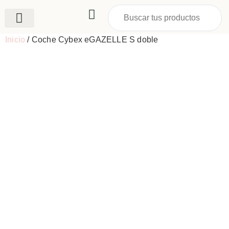
Sillas para Carro
Inicio
/ Coche Cybex eGAZELLE S doble