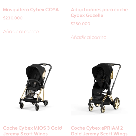
Mosquitero Cybex COYA
Adaptadores para coche
Cybex Gazelle
$
230,000
$
250,000
Añadir al carrito
Añadir al carrito
Coche Cybex MIOS 3 Gold
Coche Cybex ePRIAM 2
Jeremy Scott Wings
Gold Jeremy Scott Wings