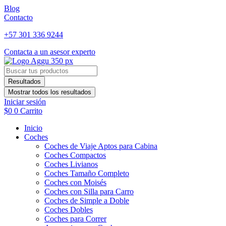
Ir
Blog
al
Contacto
contenido
+57 301 336 9244
Contacta a un asesor experto
Search
...
Resultados
Mostrar todos los resultados
Iniciar sesión
$
0
0
Carrito
Inicio
Coches
Coches de Viaje Aptos para Cabina
Coches Compactos
Coches Livianos
Coches Tamaño Completo
Coches con Moisés
Coches con Silla para Carro
Coches de Simple a Doble
Coches Dobles
Coches para Correr