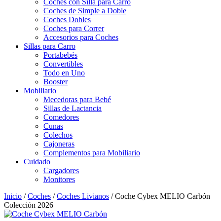
Coches con Silla para Carro
Coches de Simple a Doble
Coches Dobles
Coches para Correr
Accesorios para Coches
Sillas para Carro
Portabebés
Convertibles
Todo en Uno
Booster
Mobiliario
Mecedoras para Bebé
Sillas de Lactancia
Comedores
Cunas
Colechos
Cajoneras
Complementos para Mobiliario
Cuidado
Cargadores
Monitores
Inicio
/
Coches
/
Coches Livianos
/ Coche Cybex MELIO Carbón
Colección 2026