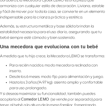
duraderos, la Mecedora Cybex LEMO es una pieza que
armoniza con cualquier estilo de decoración. Liviana, estable
y fácil de mover por toda la casa, se convierte en un elemento
indispensable para la crianza práctica y estética.
Además, su estructura metálica y base sólida brindan la
estabilidad necesaria para el uso diario, asegurando que tu
bebé siempre esté cómodo y bien sostenido.
Una mecedora que evoluciona con tu bebé
A medida que tu hijo crece, la Mecedora LEMO se transforma:
Para recién nacidos: modo mecedora reclinada con
inserto.
Desde los 6 meses: modo fijo para alimentación y juego.
Hasta los 3 años (14.97 kg): asiento amplio y confortable
para uso prolongado.
Y si deseas maximizar su funcionalidad, también puedes
Comedor LEMO
acoplarla al
(se vende por separado) para
tener al bebé a la altura de la mesa familiar, fomentando