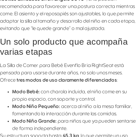
recomendada para favorecer una postura correcta mientras
come. El asiento y el reposapiés son ajustables, lo que permite
adaptar la silla al tamaño y desarrollo del niño en cada etapa,
evitando que “le quede grande” o mal ajustada.
Un solo producto que acompaña
varias etapas
La Silla de Comer para Bebé Evenflo Bria RightSeat está
pensada para usarse durante años, no solo unos meses.
Ofrece
tres modos de uso claramente diferenciados
:
Modo Bebé:
con charola incluida, el niño come en su
propio espacio, con soporte y control.
Modo Niño Pequeño:
acerca al niño a la mesa familiar,
fomentando la interacción durante las comidas.
Modo Niño Grande:
para niños que ya pueden sentarse
de forma independiente.
Su estructura soporta hasta
45,3 kg
, lo que permite un uso